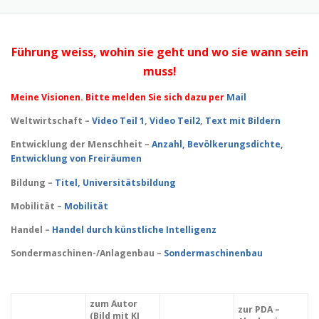
Führung weiss, wohin sie geht und wo sie wann sein
muss!
Meine Visionen. Bitte melden Sie sich dazu per
Mail
Weltwirtschaft –
Video Teil 1
,
Video Teil2
,
Text mit Bildern
Entwicklung der Menschheit –
Anzahl,
Bevölkerungsdichte,
Entwicklung von Freiräumen
Bildung –
Titel, Universitätsbildung
Mobilität –
Mobilität
Handel –
Handel durch künstliche Intelligenz
Sondermaschinen-/Anlagenbau –
Sondermaschinenbau
zum Autor
zur PDA –
(Bild mit KI