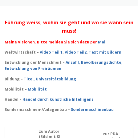
Führung weiss, wohin sie geht und wo sie wann sein
muss!
Meine Visionen. Bitte melden Sie sich dazu per
Mail
Weltwirtschaft –
Video Teil 1
,
Video Teil2
,
Text mit Bildern
Entwicklung der Menschheit –
Anzahl,
Bevölkerungsdichte,
Entwicklung von Freiräumen
Bildung –
Titel, Universitätsbildung
Mobilität –
Mobilität
Handel –
Handel durch künstliche Intelligenz
Sondermaschinen-/Anlagenbau –
Sondermaschinenbau
zum Autor
zur PDA –
(Bild mit KI